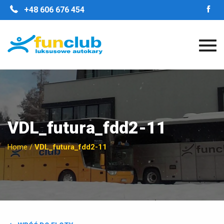
STRONA GŁÓWNA
+48 606 676 454
O FIRMIE
NASZE ZALETY
FLOTA
GALERIA
OPINIE
KONTAKT
VDL_futura_fdd2-11
Home
/
VDL_futura_fdd2-11