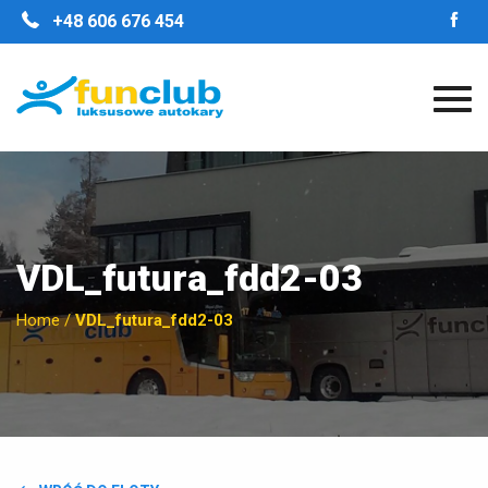
STRONA GŁÓWNA
+48 606 676 454
O FIRMIE
NASZE ZALETY
FLOTA
GALERIA
OPINIE
KONTAKT
VDL_futura_fdd2-03
Home
/
VDL_futura_fdd2-03