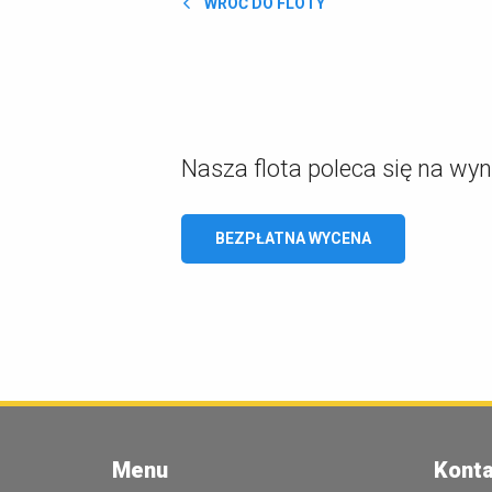
WRÓĆ DO FLOTY
Nasza flota poleca się na wy
BEZPŁATNA WYCENA
Menu
Konta