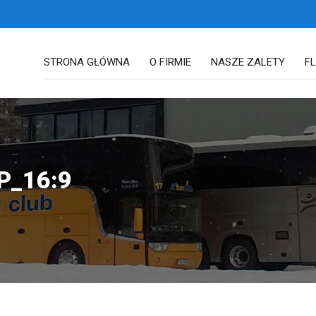
STRONA GŁÓWNA
O FIRMIE
NASZE ZALETY
F
P_16:9