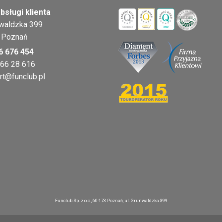
bsługi klienta
nwaldzka 399
 Poznań
6 676 454
 66 28 616
rt@funclub.pl
Funclub Sp. z o.o., 60-173 Poznań, ul. Grunwaldzka 399