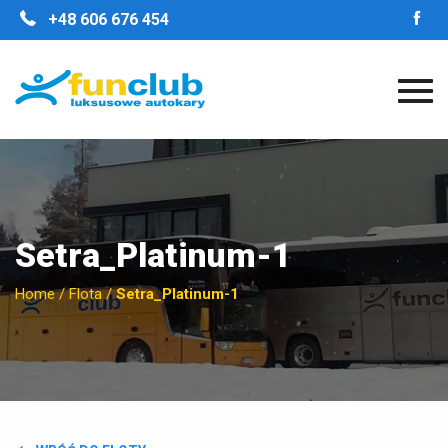
STRONA GŁÓWNA
+48 606 676 454
O FIRMIE
NASZE ZALETY
FLOTA
GALERIA
OPINIE
KONTAKT
Setra_Platinum-1
Home
/
Flota
/
Setra_Platinum-1