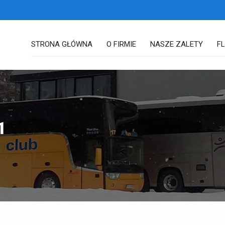
STRONA GŁÓWNA
O FIRMIE
NASZE ZALETY
F
1