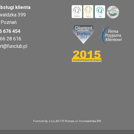
bsługi klienta
nwaldzka 399
 Poznań
6 676 454
 66 28 616
rt@funclub.pl
Funclub Sp. z o.o., 60-173 Poznań, ul. Grunwaldzka 399