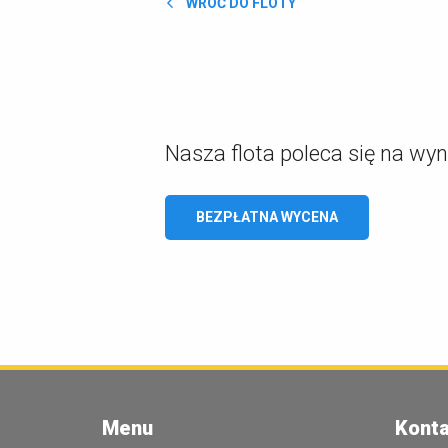
WRÓĆ DO FLOTY
Nasza flota poleca się na wy
BEZPŁATNA WYCENA
Menu
Konta