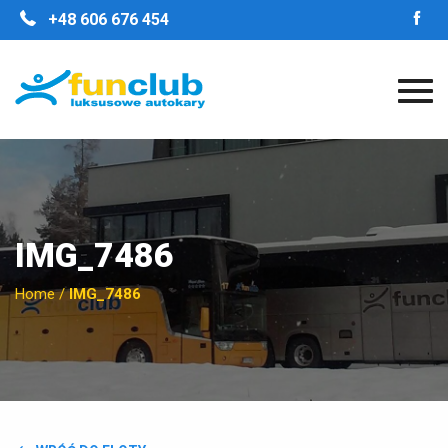
STRONA GŁÓWNA
+48 606 676 454
O FIRMIE
NASZE ZALETY
FLOTA
GALERIA
OPINIE
KONTAKT
IMG_7486
Home
/
IMG_7486