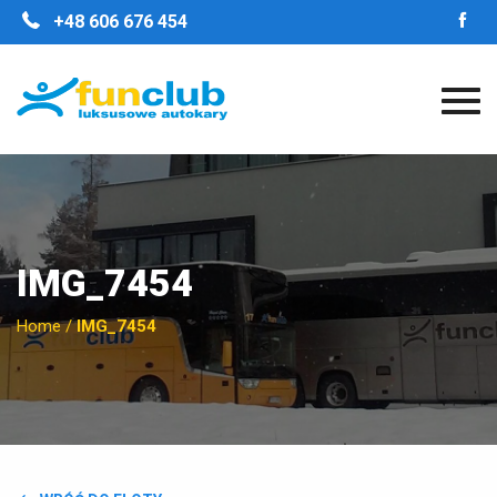
STRONA GŁÓWNA
+48 606 676 454
O FIRMIE
NASZE ZALETY
FLOTA
GALERIA
OPINIE
KONTAKT
IMG_7454
Home
/
IMG_7454