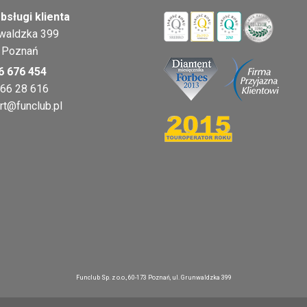
bsługi klienta
nwaldzka 399
 Poznań
6 676 454
 66 28 616
rt@funclub.pl
Funclub Sp. z o.o., 60-173 Poznań, ul. Grunwaldzka 399