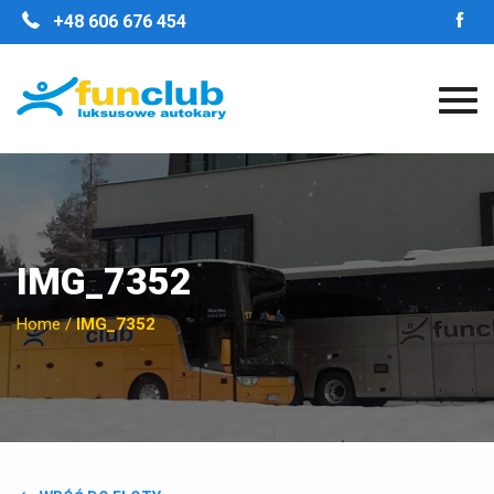
STRONA GŁÓWNA
+48 606 676 454
O FIRMIE
NASZE ZALETY
FLOTA
GALERIA
OPINIE
KONTAKT
IMG_7352
Home
/
IMG_7352