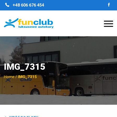
STRONA GŁÓWNA
+48 606 676 454
O FIRMIE
NASZE ZALETY
FLOTA
GALERIA
OPINIE
KONTAKT
IMG_7315
Home
/
IMG_7315