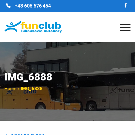
STRONA GŁÓWNA
+48 606 676 454
O FIRMIE
NASZE ZALETY
FLOTA
GALERIA
OPINIE
KONTAKT
IMG_6888
Home
/
IMG_6888