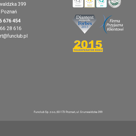
nwaldzka 399
 Poznań
6 676 454
 66 28 616
rt@funclub.pl
Funclub Sp. z o.o., 60-173 Poznań, ul. Grunwaldzka 399