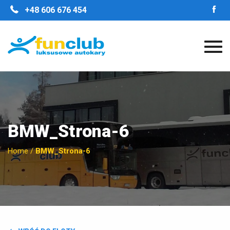
STRONA GŁÓWNA
+48 606 676 454
O FIRMIE
NASZE ZALETY
FLOTA
GALERIA
OPINIE
KONTAKT
BMW_Strona-6
Home
/
BMW_Strona-6