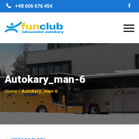
STRONA GŁÓWNA
+48 606 676 454
O FIRMIE
NASZE ZALETY
FLOTA
GALERIA
OPINIE
KONTAKT
Autokary_man-6
Home
/
Autokary_man-6