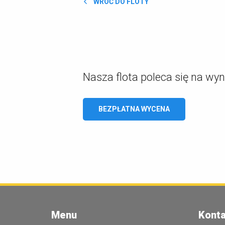
WRÓĆ DO FLOTY
Nasza flota poleca się na wy
BEZPŁATNA WYCENA
Menu
Konta