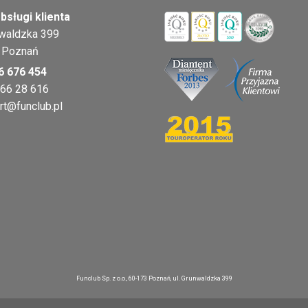
bsługi klienta
nwaldzka 399
 Poznań
6 676 454
 66 28 616
rt@funclub.pl
Funclub Sp. z o.o., 60-173 Poznań, ul. Grunwaldzka 399