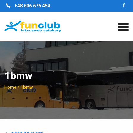
STRONA GŁÓWNA
+48 606 676 454
O FIRMIE
NASZE ZALETY
FLOTA
GALERIA
OPINIE
KONTAKT
1bmw
Home
/
1bmw